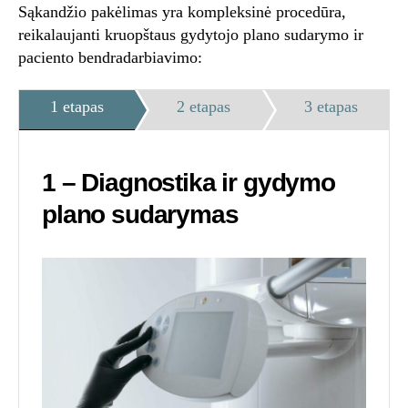
Sąkandžio pakėlimas yra kompleksinė procedūra,
reikalaujanti kruopštaus gydytojo plano sudarymo ir
paciento bendradarbiavimo:
1 etapas
2 etapas
3 etapas
1 – Diagnostika ir gydymo
plano sudarymas