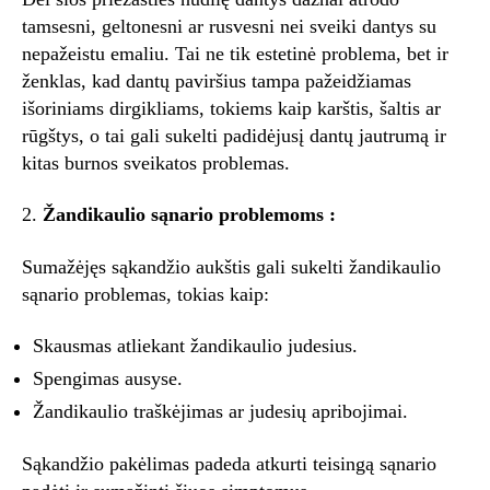
tamsesni, geltonesni ar rusvesni nei sveiki dantys su
nepažeistu emaliu. Tai ne tik estetinė problema, bet ir
ženklas, kad dantų paviršius tampa pažeidžiamas
išoriniams dirgikliams, tokiems kaip karštis, šaltis ar
rūgštys, o tai gali sukelti padidėjusį dantų jautrumą ir
kitas burnos sveikatos problemas.
2.
Žandikaulio sąnario problemoms :
Sumažėjęs sąkandžio aukštis gali sukelti žandikaulio
sąnario problemas, tokias kaip:
Skausmas atliekant žandikaulio judesius.
Spengimas ausyse.
Žandikaulio traškėjimas ar judesių apribojimai.
Sąkandžio pakėlimas padeda atkurti teisingą sąnario