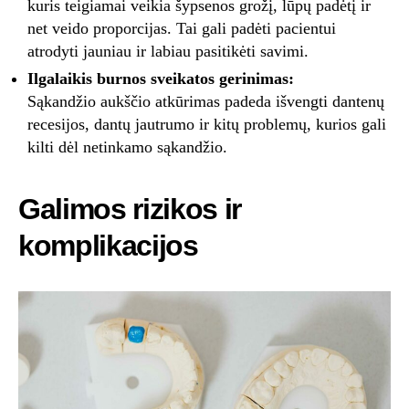
kuris teigiamai veikia šypsenos grožį, lūpų padėtį ir
net veido proporcijas. Tai gali padėti pacientui
atrodyti jauniau ir labiau pasitikėti savimi.
Ilgalaikis burnos sveikatos gerinimas:
Sąkandžio aukščio atkūrimas padeda išvengti dantenų
recesijos, dantų jautrumo ir kitų problemų, kurios gali
kilti dėl netinkamo sąkandžio.
Galimos rizikos ir
komplikacijos