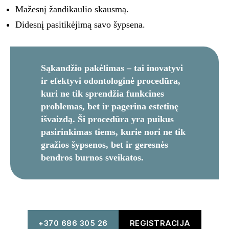
Mažesnį žandikaulio skausmą.
Didesnį pasitikėjimą savo šypsena.
Sąkandžio pakėlimas – tai inovatyvi
ir efektyvi odontologinė procedūra,
kuri ne tik sprendžia funkcines
problemas, bet ir pagerina estetinę
išvaizdą. Ši procedūra yra puikus
pasirinkimas tiems, kurie nori ne tik
gražios šypsenos, bet ir geresnės
bendros burnos sveikatos.
+370 686 305 26
REGISTRACIJA