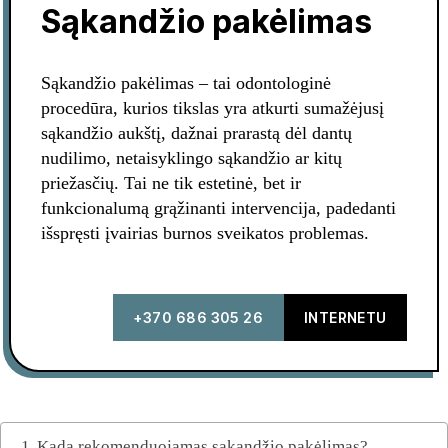
Sąkandžio pakėlimas
Sąkandžio pakėlimas – tai odontologinė
procedūra, kurios tikslas yra atkurti sumažėjusį
sąkandžio aukštį, dažnai prarastą dėl dantų
nudilimo, netaisyklingo sąkandžio ar kitų
priežasčių. Tai ne tik estetinė, bet ir
funkcionalumą grąžinanti intervencija, padedanti
išspręsti įvairias burnos sveikatos problemas.
+370 686 305 26
INTERNETU
Kada rekomenduojamas sąkandžio pakėlimas?