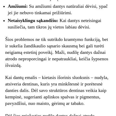
Amžiumi:
Su amžiumi dantys natūraliai dėvisi, ypač
jei jie nebuvo tinkamai prižiūrimi.
Netaisyklingu sąkandžiu:
Kai dantys neteisingai
susiliečia, tam tikros jų vietos labiau dėvisi.
Šios problemos ne tik sutrikdo kramtymo funkciją, bet
ir sukelia žandikaulio sąnario skausmą bei gali turėti
neigiamą estetinį poveikį. Maži, nudilę dantys dažnai
atrodo neproporcingai ir nepatraukliai, keičia šypsenos
išvaizdą.
Kai dantų emalis – kietasis išorinis sluoksnis – nudyla,
atsiveria dentinas, kuris yra minkštesnė ir porėtesnė
danties dalis. Dėl savo struktūros dentinas veikia kaip
kempinė, sugerianti aplinkos spalvas ir pigmentus,
pavyzdžiui, nuo maisto, gėrimų ar tabako.
Dėl šios priežasties nudilę dantys dažnai atrodo