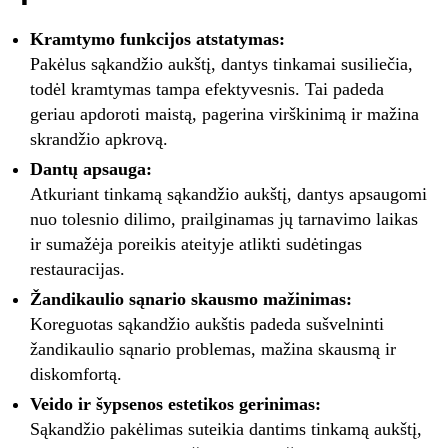
Kramtymo funkcijos atstatymas:
Pakėlus sąkandžio aukštį, dantys tinkamai susiliečia,
todėl kramtymas tampa efektyvesnis. Tai padeda
geriau apdoroti maistą, pagerina virškinimą ir mažina
skrandžio apkrovą.
Dantų apsauga:
Atkuriant tinkamą sąkandžio aukštį, dantys apsaugomi
nuo tolesnio dilimo, prailginamas jų tarnavimo laikas
ir sumažėja poreikis ateityje atlikti sudėtingas
restauracijas.
Žandikaulio sąnario skausmo mažinimas:
Koreguotas sąkandžio aukštis padeda sušvelninti
žandikaulio sąnario problemas, mažina skausmą ir
diskomfortą.
Veido ir šypsenos estetikos gerinimas:
Sąkandžio pakėlimas suteikia dantims tinkamą aukštį,