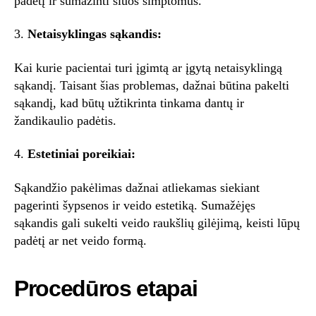
padėtį ir sumažinti šiuos simptomus.
3.
Netaisyklingas sąkandis:
Kai kurie pacientai turi įgimtą ar įgytą netaisyklingą
sąkandį. Taisant šias problemas, dažnai būtina pakelti
sąkandį, kad būtų užtikrinta tinkama dantų ir
žandikaulio padėtis.
4.
Estetiniai poreikiai:
Sąkandžio pakėlimas dažnai atliekamas siekiant
pagerinti šypsenos ir veido estetiką. Sumažėjęs
sąkandis gali sukelti veido raukšlių gilėjimą, keisti lūpų
padėtį ar net veido formą.
Procedūros etapai